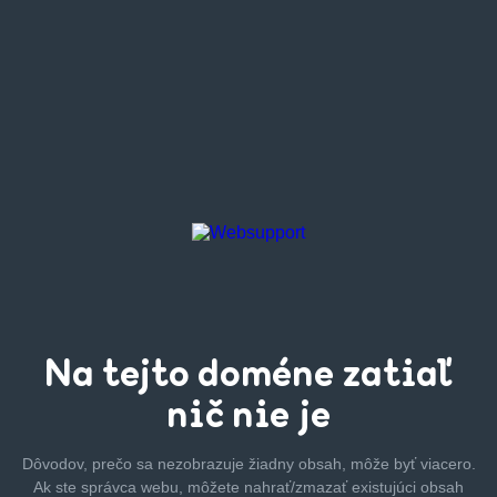
Na tejto
doméne zatiaľ
nič nie je
Dôvodov, prečo sa nezobrazuje žiadny obsah, môže byť
viacero.
Ak ste správca webu, môžete nahrať/zmazať
existujúci obsah